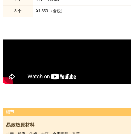
8 个
¥1,350 （含税）
细节
易致敏原材料
小麦、鸡蛋、牛奶、大豆、食用明胶、香蕉