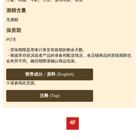
酒精含量
无酒精
保质期
约7天
・赏味期限是用来计算至有效期的剩余天数。
・根据库存状况或者产品的准备和配送情况，各店铺商品的赏味期限也
会有所不同。确切期限请确认商品包装。
营养成分
／
原料
(English)
※请参阅此页面。
注释
(Top)