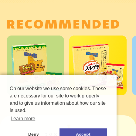
R
E
C
O
M
M
E
N
D
E
D
On our website we use some cookies. These
are necessary for our site to work properly
and to give us information about how our site
is used.
Learn more
Deny
Accept