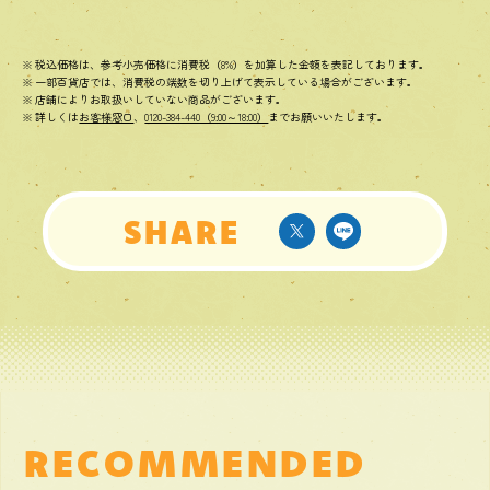
税込価格は、参考小売価格に消費税（8%）を加算した金額を表記しております。
一部百貨店では、消費税の端数を切り上げて表示している場合がございます。
店舗によりお取扱いしていない商品がございます。
詳しくは
お客様窓口
、
0120-384-440（9:00～18:00）
までお願いいたします。
S
H
A
R
E
R
E
C
O
M
M
E
N
D
E
D