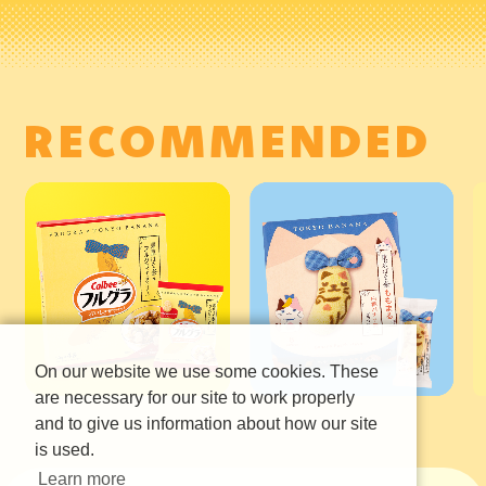
R
E
C
O
M
M
E
N
D
E
D
On our website we use some cookies. These
are necessary for our site to work properly
and to give us information about how our site
is used.
Learn more