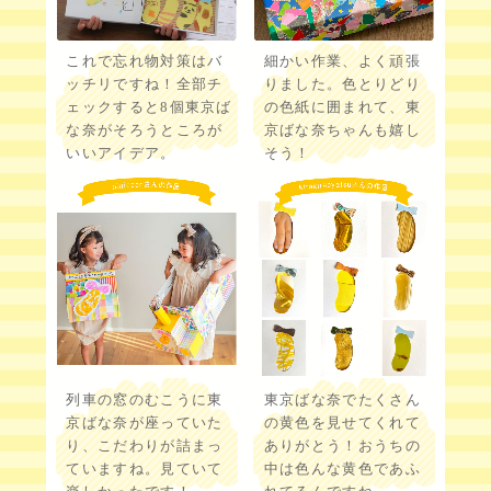
これで忘れ物対策はバ
細かい作業、よく頑張
ッチリですね！全部チ
りました。色とりどり
ェックすると8個東京ば
の色紙に囲まれて、東
な奈がそろうところが
京ばな奈ちゃんも嬉し
いいアイデア。
そう！
列車の窓のむこうに東
東京ばな奈でたくさん
京ばな奈が座っていた
の黄色を見せてくれて
り、こだわりが詰まっ
ありがとう！おうちの
ていますね。見ていて
中は色んな黄色であふ