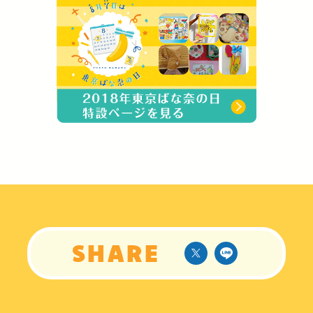
S
H
A
R
E